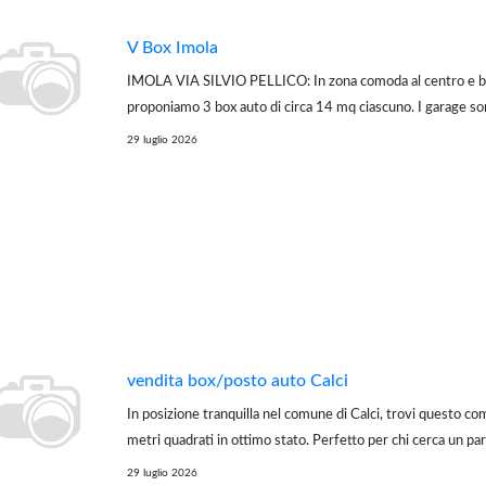
V Box Imola
IMOLA VIA SILVIO PELLICO: In zona comoda al centro e be
proponiamo 3 box auto di circa 14 mq ciascuno. I garage son
interrato di un contesto residenziale, con accesso tramite c
29 luglio 2026
automatico, che garantisce maggiore si...
vendita box/posto auto Calci
In posizione tranquilla nel comune di Calci, trovi questo c
metri quadrati in ottimo stato. Perfetto per chi cerca un pa
un piccolo spazio di stoccaggio. Riferimento: CA03GA
29 luglio 2026