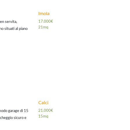
Imola
17.000€
n servita,
21mq
o situati al piano
ancello
Calci
21.000€
omodo garage di 15
15mq
rcheggio sicuro e