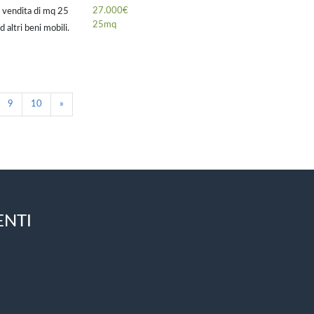
27.000€
n vendita di mq 25
25mq
 altri beni mobili.
piano strada.
9
10
»
ENTI