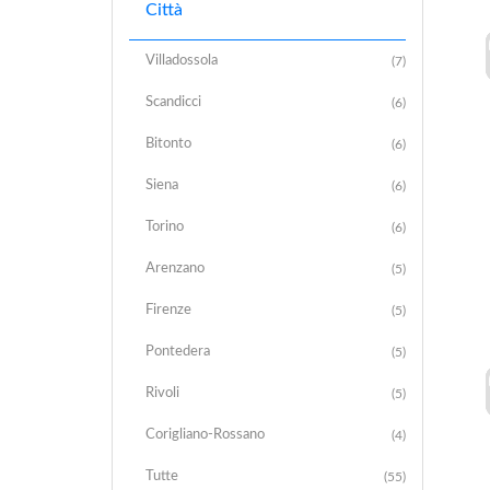
Città
Villadossola
(7)
Scandicci
(6)
Bitonto
(6)
Siena
(6)
Torino
(6)
Arenzano
(5)
Firenze
(5)
Pontedera
(5)
Rivoli
(5)
Corigliano-Rossano
(4)
Tutte
(55)