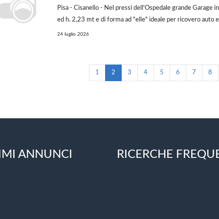
Pisa - Cisanello - Nel pressi dell'Ospedale grande Garage i
ed h. 2,23 mt e di forma ad "elle" ideale per ricovero auto ed
Comodo per la manovra e con saracinesca nuova è posto al 
24 luglio 2026
Piano terra . Libe...
1
2
3
4
5
6
7
8
IMI ANNUNCI
RICERCHE FREQU