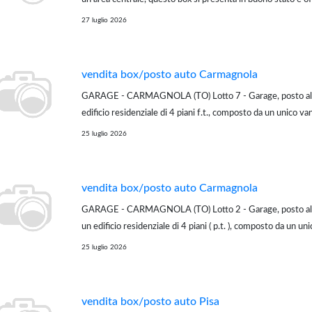
ideale per chi cerca un posto sicuro per parcheggiare la pro
27 luglio 2026
altri usi. Completa...
vendita box/posto auto Carmagnola
GARAGE - CARMAGNOLA (TO) Lotto 7 - Garage, posto al p
edificio residenziale di 4 piani f.t., composto da un unico van
di 6 mq ed avente altezza di 3 mt.
25 luglio 2026
***_____________________________________________________*
vendita box/posto auto Carmagnola
GARAGE - CARMAGNOLA (TO) Lotto 2 - Garage, posto al p
un edificio residenziale di 4 piani ( p.t. ), composto da un uni
superficie commerciale di 11mq ed avente altezza di 2,40 
25 luglio 2026
***__________________________________...
vendita box/posto auto Pisa