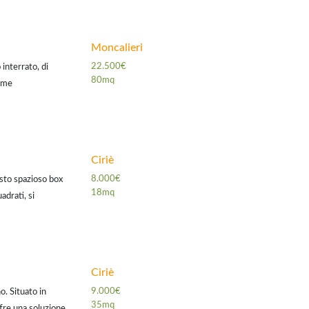
Moncalieri
22.500€
nterrato, di
80mq
come
a reddito con
Ciriè
8.000€
esto spazioso box
18mq
adrati, si
ano interrato e
Ciriè
9.000€
o. Situato in
35mq
ffre una soluzione