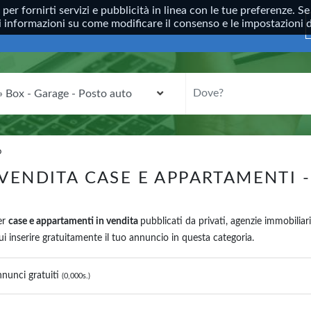
, per fornirti servizi e pubblicità in linea con le tue preferenze.
ori informazioni su come modificare il consenso e le impostazioni
CATEGORIA
DOVE?
o
VENDITA CASE E APPARTAMENTI 
er
case e appartamenti in vendita
pubblicati da privati, agenzie immobiliari
 inserire gratuitamente il tuo annuncio in questa categoria.
nunci gratuiti
(0,000s.)