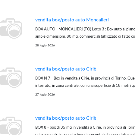
vendita box/posto auto Moncalieri
BOX AUTO - MONCALIERI (TO) Lotto 3 : Box auto al piano i
ampie dimensioni, 80 mq. commerciali (utilizzato di fatto 
deposito/magazzino,) in palazzina di 6 piani (f.t.). Immobile 
28 luglio 2026
contratto 6+6. ***_______________________...
vendita box/posto auto Ciriè
BOX N 7 - Box in vendita a Ciriè, in provincia di Torino. Qu
interrato, in zona centrale, con una superficie di 18 metri qu
presenta in buono stato. Dotato di ascensore, si trova al pi
27 luglio 2026
gode di una posizione ...
vendita box/posto auto Ciriè
BOX 8 - box di 35 mq in vendita a Ciriè, in provincia di Torin
un'area centrale, questo box si presenta in buono stato e o