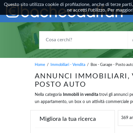
Questo sito utilizza cookie di profilazione, anche di terze parti
ne accetti l'utilizzo. Per maggi
COSA CERCHI?
Home
/
Immobiliari - Vendita
/ Box - Garage - Posto aut
ANNUNCI IMMOBILIARI, 
POSTO AUTO
Nella categoria
Immobili in vendita
trovi gli annunci p
un appartamento, un box o un attività commerciale pui
369 an
Migliora la tua ricerca