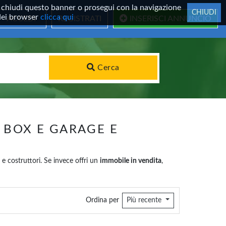
 Se chiudi questo banner o prosegui con la navigazione
CHIUDI
 dei browser
clicca qui
ACCEDI
REGISTRATI
INSERISCI ANNUNCIO
Cerca
- BOX E GARAGE E
 e costruttori. Se invece offri un
immobile in vendita
,
Ordina per
Più recente