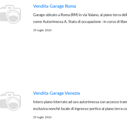
Vendita Garage Roma
Garage ubicato a Roma (RM) in via Vaiano, al piano terra dell'
come Autorimessa A. Stato di occupazione : in corso di lib
opera a livello internazionale e mette a tua disposizione pro
29 luglio 2026
specializza...
Vendita Garage Venezia
Intero piano interrato ad uso autorimessa con accesso tram
esclusiva nonché locale di ingresso-portico al piano terra co
collegamento con il piano interrato, facenti parte di un più
29 luglio 2026
su due piani fuori ter...