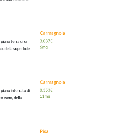
pria auto o per
Carmagnola
3.037€
iano terra di un
6mq
o, della superficie
** ...
Carmagnola
8.353€
iano interrato di
11mq
co vano, della
mt.
Pisa