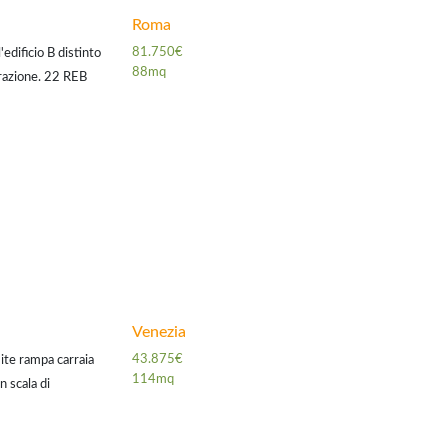
Roma
81.750€
edificio B distinto
88mq
erazione. 22 REB
fessionisti
Venezia
43.875€
ite rampa carraia
114mq
n scala di
 ampio fabbricato