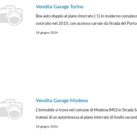
Vendita Garage Torino
Box auto doppio al piano interrato (-1) in moderno compless
costruito nel 2010, con accesso carraio da Strada del Porto
Il box misura 10 x 3,5 metri per circa 35 mq calpestabili, c
18 giugno 2026
manuale. La larghezza ...
Vendita Garage Modena
L'immobile si trova nel comune di Modena (MO) in Strada S
trattasi di un autorimessa al piano interrato di livello secon
L'immobile è situato in una zona molto tranquilla, permette d
18 giugno 2026
comfort e i serviz...