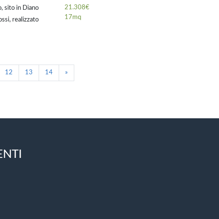
21.308€
o, sito in Diano
17mq
ssi, realizzato
972, elementi
12
13
14
»
ENTI