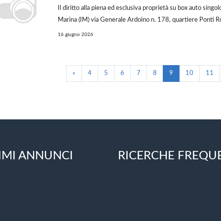
Il diritto alla piena ed esclusiva proprietà su box auto singol
Marina (IM) via Generale Ardoino n. 178, quartiere Ponti Ro
all'origine della costruzione dell'edificio negli anni 1971-1
16 giugno 2026
costruttivi dell'ep...
«
4
5
6
7
8
9
10
11
IMI ANNUNCI
RICERCHE FREQU