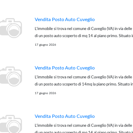
con i no...
Vendita Posto Auto Cuveglio
L'immobile si trova nel comune di Cuveglio (VA) in via delle 
di un posto auto scoperto di mq 14 al piano primo. Situato 
comoda e accessibile. Per te la possibilità di avere un prev
17 giugno 2026
a condizioni v...
Vendita Posto Auto Cuveglio
L'immobile si trova nel comune di Cuveglio (VA) in via delle 
di un posto auto scoperto di 14mq la piano primo. Situato 
e accessibile. Per te la possibilità di avere un preventivo pe
17 giugno 2026
condizioni v...
Vendita Posto Auto Cuveglio
L'immobile si trova nel comune di Cuveglio (VA) in via delle 
di un posto auto scoperto di mq 14 al piano primo. Situato 