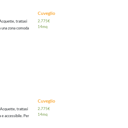
Cuveglio
2.775€
Acquette, trattasi
14mq
in una zona comoda
r il mutuo a
Cuveglio
2.775€
Acquette, trattasi
14mq
 e accessibile. Per
zioni vantaggiose