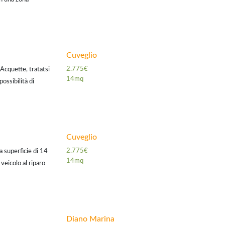
entivo per il mutuo
Cuveglio
2.775€
 Acquette, tratatsi
14mq
ossibilità di
on i nostri
Cuveglio
2.775€
a superficie di 14
14mq
veicolo al riparo
bile. posto auto
Diano Marina