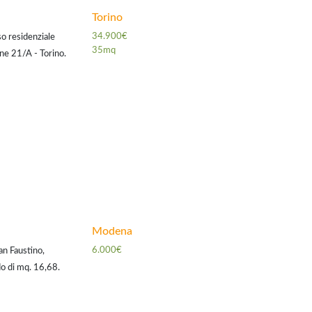
Torino
34.900€
o residenziale
35mq
ne 21/A - Torino.
on serranda
Modena
6.000€
an Faustino,
do di mq. 16,68.
i godere di tutti i