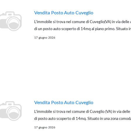
Vendita Posto Auto Cuveglio
L'immobile si trova nel comune di Cuveglio(VA) in via delle 
di un posto auto scoperto di 14mq al piano primo. Situato 
e accessibile. Per te la possibilità di avere un preventivo pe
17 giugno 2026
condizioni va...
Vendita Posto Auto Cuveglio
L'immobile si trova nel comune di Cuveglio (VA) in via delle 
di posto auto scoperto di 14mq. Situato in una zona comoda
te la possibilità di avere un preventivo per il mutuo a condi
17 giugno 2026