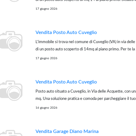
comoda e accessibile. Per te la possibilità di avere un prev
17 giugno 2026
a condizioni ...
Vendita Posto Auto Cuveglio
L'immobile si trova nel comune di Cuveglio (VA) in via delle
di un posto auto scoperto di 14mq al piano primo. Per te la p
avere un preventivo per il mutuo a condizioni vantaggiose c
17 giugno 2026
partner. Ulteriori d...
Vendita Posto Auto Cuveglio
Posto auto situato a Cuveglio, in Via delle Acquette, con un
mq. Una soluzione pratica e comoda per parcheggiare il tuo 
dalle intemperie, in una zona tranquilla e facilmente accessi
16 giugno 2026
libero Per ...
Vendita Garage Diano Marina