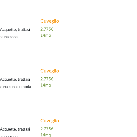
Cuveglio
2.775€
Acquette, trattasi
14mq
in una zona
entivo per il mutuo
Cuveglio
2.775€
Acquette, trattasi
14mq
in una zona comoda
r il mutuo a
Cuveglio
2.775€
Acquette, trattasi
14mq
in una zona