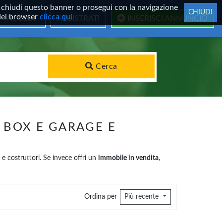
 Se chiudi questo banner o prosegui con la navigazione
CHIUDI
 dei browser
clicca qui
ACCEDI
REGISTRATI
INSERISCI ANNUNCIO
Cerca
- BOX E GARAGE E
 e costruttori. Se invece offri un
immobile in vendita
,
Ordina per
Più recente