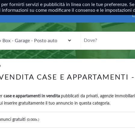
, per fornirti servizi e pubblicità in linea con le tue preferenze.
ori informazioni su come modificare il consenso e le impostazioni
CATEGORIA
DOVE?
o
VENDITA CASE E APPARTAMENTI 
er
case e appartamenti in vendita
pubblicati da privati, agenzie immobiliari
 inserire gratuitamente il tuo annuncio in questa categoria.
nunci gratuiti
(0,000s.)