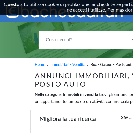
Questo sito utilizza cookie di profilazione, anche di terze parti
ne accetti l'utilizzo. Per maggi
COSA CERCHI?
Home
/
Immobiliari - Vendita
/ Box - Garage - Posto aut
ANNUNCI IMMOBILIARI, 
POSTO AUTO
Nella categoria
Immobili in vendita
trovi gli annunci p
un appartamento, un box o un attività commerciale pui
369 an
Migliora la tua ricerca