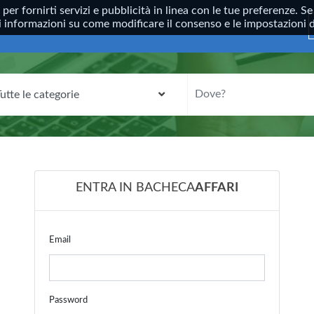
, per fornirti servizi e pubblicità in linea con le tue preferenze.
ori informazioni su come modificare il consenso e le impostazioni
CATEGORIA
DOVE?
ENTRA IN BACHECA
AFFARI
Email
Password