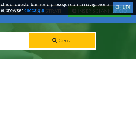
 Se chiudi questo banner o prosegui con la navigazione
CHIUDI
 dei browser
clicca qui
ACCEDI
REGISTRATI
INSERISCI ANNUNCIO
Cerca