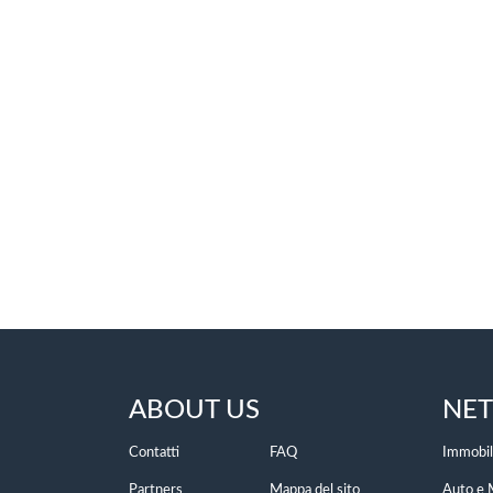
ABOUT US
NE
Contatti
FAQ
Immobil
Partners
Mappa del sito
Auto e 