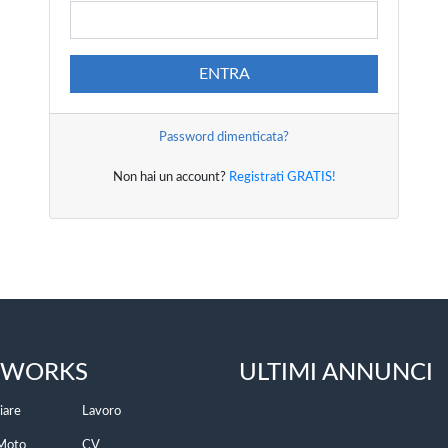
ENTRA
Password dimenticata?
Non hai un account?
Registrati GRATIS!
TWORKS
ULTIMI ANNUNCI
iare
Lavoro
Moto
CV