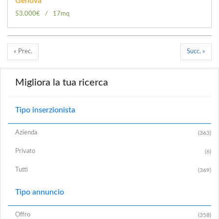
Genova
53.000€
17mq
« Prec.
Succ. »
Migliora la tua ricerca
Tipo inserzionista
Azienda
(363)
Privato
(6)
Tutti
(369)
Tipo annuncio
Offro
(358)