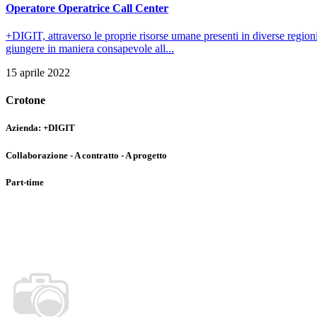
Operatore Operatrice Call Center
+DIGIT, attraverso le proprie risorse umane presenti in diverse regioni 
giungere in maniera consapevole all...
15 aprile 2022
Crotone
Azienda:
+DIGIT
Collaborazione - A contratto - A progetto
Part-time