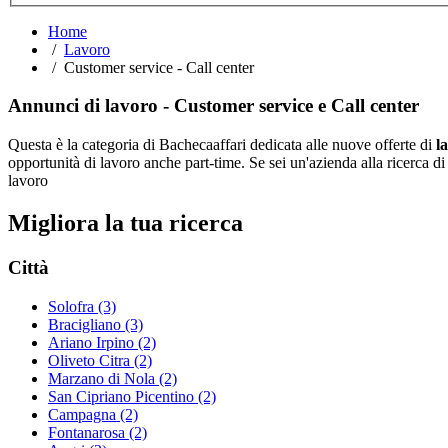
Home
/
Lavoro
/ Customer service - Call center
Annunci di lavoro - Customer service e Call center
Questa è la categoria di Bachecaaffari dedicata alle nuove offerte di
l
opportunità di lavoro anche part-time. Se sei un'azienda alla ricerca di
lavoro
Migliora la tua ricerca
Città
Solofra
(3)
Bracigliano
(3)
Ariano Irpino
(2)
Oliveto Citra
(2)
Marzano di Nola
(2)
San Cipriano Picentino
(2)
Campagna
(2)
Fontanarosa
(2)