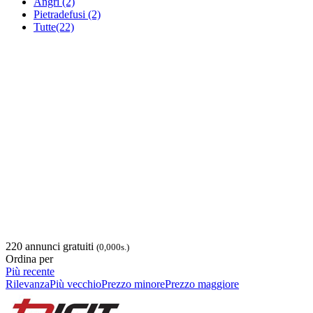
Angri
(2)
Pietradefusi
(2)
Tutte
(22)
220 annunci gratuiti
(0,000s.)
Ordina per
Più recente
Rilevanza
Più vecchio
Prezzo minore
Prezzo maggiore