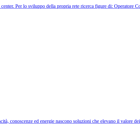
t center. Per lo sviluppo della propria rete ricerca figure di: Operatore
ità, conoscenze ed energie nascono soluzioni che elevano il valore de