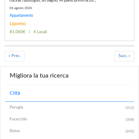
cucina, ripostiglio, un bagno. Al piano primo la zo...
06 agosto 2026
Appartamento
Lipomo
81.000€
4 Locali
« Prec.
Succ. »
Migliora la tua ricerca
Città
Perugia
(312)
Fucecchio
(308)
Roma
(292)