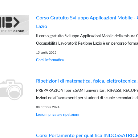
Corso Gratuito Sviluppo Applicazioni Mobile -
Lazio
Il corso gratuito Sviluppo Applicazioni Mobile della misura
Occupabilità Lavoratori) Regione Lazio è un percorso form
di formare figure qualificate in grado di confrontarsi con rea
15 aprile 2025
forte contenuto te...
Corsi informatica
Ripetizioni di matematica, fisica, elettrotecnica,
PREPARAZIONI per ESAMI universitari, RIPASSI, RECUPER
lezioni ed affiancamenti per studenti di scuole secondarie d
grado, DIDATTICA PARENTALE, preparazioni test per ingr
08 ottobre 2024
(TOLC). Hai un debito, devi potenzia...
Lezioni private e ripetizioni
Corsi Portamento per qualifica INDOSSATRIC