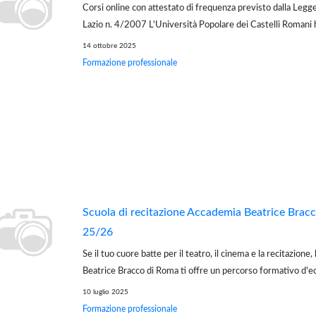
Corsi online con attestato di frequenza previsto dalla Legge
Lazio n. 4/2007 L'Università Popolare dei Castelli Romani 
iscrizioni per i seguenti corsi online: Alimentazione e celia
14 ottobre 2025
e diabete ...
Formazione professionale
Scuola di recitazione Accademia Beatrice Brac
25/26
Se il tuo cuore batte per il teatro, il cinema e la recitazione
Beatrice Bracco di Roma ti offre un percorso formativo d'e
trasformare la tua passione in una professione. Per il trie
10 luglio 2025
2025/2028, apriamo le port...
Formazione professionale