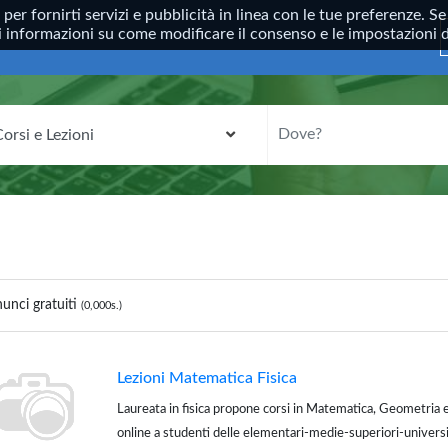
, per fornirti servizi e pubblicità in linea con le tue preferenze.
ori informazioni su come modificare il consenso e le impostazioni
CATEGORIA
DOVE?
unci gratuiti
(0,000s.)
Lezioni Matematica Fisica
Laureata in fisica propone corsi in Matematica, Geometria e
online a studenti delle elementari-medie-superiori-univers