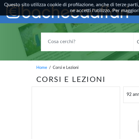
Questo sito utilizza cookie di profilazione, anche di terze parti
ne accetti l'utilizzo. Per maggi
COSA CERCHI?
Home
/ Corsi e Lezioni
CORSI E LEZIONI
92 ann