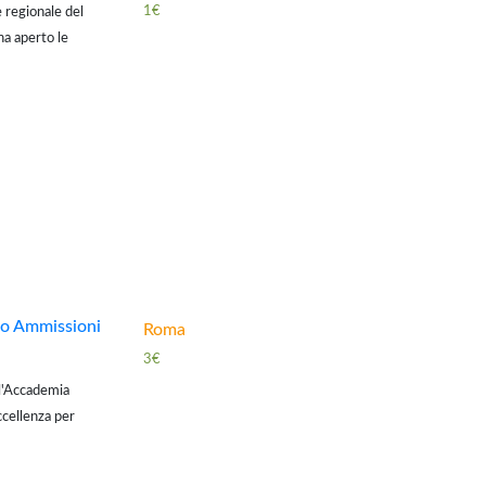
1€
 regionale del
ha aperto le
chia Alimentazione
co Ammissioni
Roma
3€
, l'Accademia
ccellenza per
nnio accademico