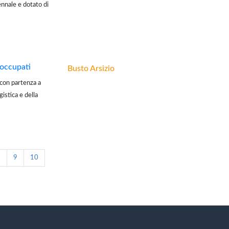
ennale e dotato di
e doposcuola di
soccupati
Busto Arsizio
n partenza a
istica e della
 focus sul team
8
9
10