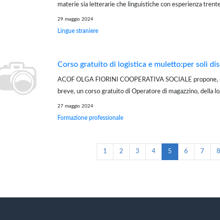
materie sia letterarie che linguistiche con esperienza trent
un approccio empatico con i ragazzi, impartisce ripetizioni 
29 maggio 2024
italiano,ingle...
Lingue straniere
Corso gratuito di logistica e muletto:per soli di
ACOF OLGA FIORINI COOPERATIVA SOCIALE propone, co
breve, un corso gratuito di Operatore di magazzino, della log
spedizione, con conseguimento del patentino del muletto e
27 maggio 2024
work e sull'utilizzo delle tecnologie i...
Formazione professionale
1
2
3
4
5
6
7