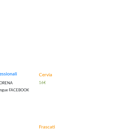
ante il percorso
essionali
Cervia
16€
I MORENA
lingue FACEBOOK
tizioni inglese
Frascati