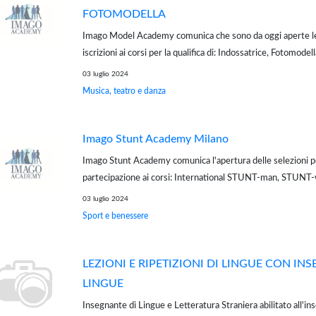
FOTOMODELLA
Imago Model Academy comunica che sono da oggi aperte le 
iscrizioni ai corsi per la qualifica di: Indossatrice, Fotomodel
servizio gratuito di Job Placement. Tutti i nostri corsi sono
03 luglio 2024
numero chi...
Musica, teatro e danza
Imago Stunt Academy Milano
Imago Stunt Academy comunica l'apertura delle selezioni pe
partecipazione ai corsi: International STUNT-man, STUNT-
Straordinario corso dedicato all'action mouvie, dove nient
03 luglio 2024
cadere da dieci metri di altezza o ...
Sport e benessere
LEZIONI E RIPETIZIONI DI LINGUE CON IN
LINGUE
Insegnante di Lingue e Letteratura Straniera abilitato all'i