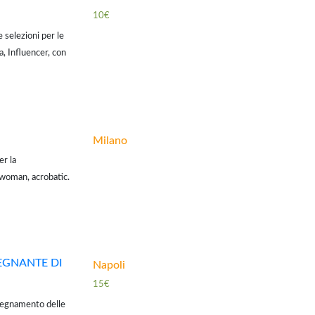
10€
selezioni per le
la, Influencer, con
 specificatamente a
Milano
r la
woman, acrobatic.
e è come sembra,
SEGNANTE DI
Napoli
15€
nsegnamento delle