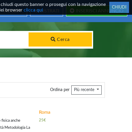
 Se chiudi questo banner o prosegui con la navigazione
CHIUDI
 dei browser
clicca qui
ACCEDI
REGISTRATI
INSERISCI ANNUNCIO
Cerca
Ordina per
Più recente
Roma
25€
 fisica anche
ità Metodologia La