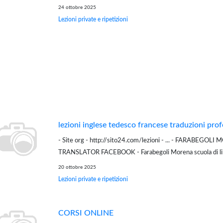
mia metodologia pur semplice mi è stata di grande aiuto dur
24 ottobre 2025
universitario che mi h...
Lezioni private e ripetizioni
lezioni inglese tedesco francese traduzioni prof
- Site org - http://sito24.com/lezioni - ... - FARABEGOL
TRANSLATOR FACEBOOK - Farabegoli Morena scuola di 
- ... SOLO CONTATTI TELEFONICI - Farabegoli Morena ripe
20 ottobre 2025
tedesco francese Facebook - Farab...
Lezioni private e ripetizioni
CORSI ONLINE