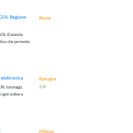
 GOL Regione
Roma
 GOL (Garanzia
ativo che permette
ltà e progetti a
 elettronica
Bologna
22€
I, tutoraggi,
i ogni ordine e
esso università
E
Milano