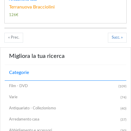
Terranuova Bracciolini
126€
« Prec.
Succ. »
Migliora la tua ricerca
Categorie
Film - DVD
(109)
Varie
(74)
Antiquariato - Collezionismo
(40)
Arredamento casa
(37)
Abbigliamento e accessori
(30)