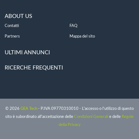
ABOUT US
Contatti
FAQ
Partners
Mappa del sito
ULTIMI ANNUNCI
RICERCHE FREQUENTI
© 2026
GEA Tech
- P.IVA 09770310010 - L'accesso o l'utilizzo di questo
sito è subordinato all'accettazione delle
Condizioni Generali
e delle
Regole
della Privacy