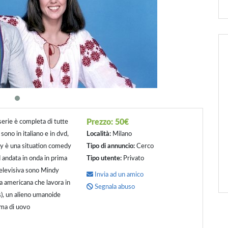
Prezzo:
50€
erie è completa di tutte
 sono in italiano e in dvd,
Località:
Milano
dy è una situation comedy
Tipo di annuncio:
Cerco
d andata in onda in prima
Tipo utente:
Privato
 televisiva sono Mindy
Invia ad un amico
a americana che lavora in
Segnala abuso
s), un alieno umanoide
rma di uovo