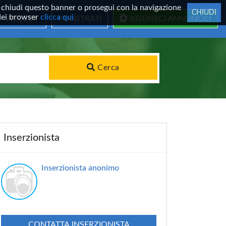
 Se chiudi questo banner o prosegui con la navigazione
CHIUDI
 dei browser
clicca qui
ACCEDI
REGISTRATI
INSERISCI ANNUNCIO
Cerca
Inserzionista
Inserzionista anonimo
CONTATTA INSERZIONISTA