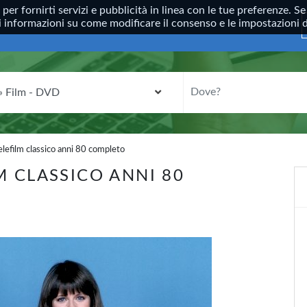
, per fornirti servizi e pubblicità in linea con le tue preferenze.
ori informazioni su come modificare il consenso e le impostazioni
CATEGORIA
DOVE?
efilm classico anni 80 completo
M CLASSICO ANNI 80