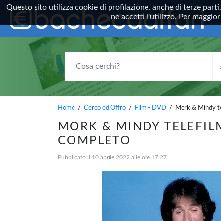
Questo sito utilizza cookie di profilazione, anche di terze parti
ne accetti l'utilizzo. Per maggi
COSA CERCHI?
Home
/
Cerco ed Offro
/
Film - DVD
/ Mork & Mindy tel
MORK & MINDY TELEFIL
COMPLETO
Pubblicato il 10 aprile 2022 alle ore 17:27