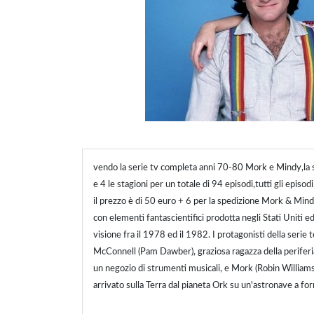
vendo la serie tv completa anni 70-80 Mork e Mindy,la s
e 4 le stagioni per un totale di 94 episodi,tutti gli episodi
il prezzo è di 50 euro + 6 per la spedizione Mork & Min
con elementi fantascientifici prodotta negli Stati Uniti e
visione fra il 1978 ed il 1982. I protagonisti della serie
McConnell (Pam Dawber), graziosa ragazza della periferi
un negozio di strumenti musicali, e Mork (Robin William
arrivato sulla Terra dal pianeta Ork su un'astronave a fo