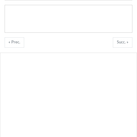
« Prec.
Succ. »