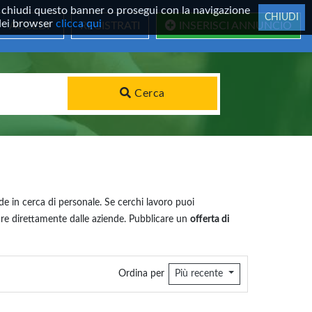
 Se chiudi questo banner o prosegui con la navigazione
CHIUDI
 dei browser
clicca qui
ACCEDI
REGISTRATI
INSERISCI ANNUNCIO
Cerca
de in cerca di personale. Se cerchi lavoro puoi
ttare direttamente dalle aziende. Pubblicare un
offerta di
Ordina per
Più recente