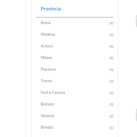
Provincia
Roma
(9)
Modena
(5)
Arezzo
(4)
Milano
(4)
Piacenza
(3)
Trento
(3)
Forlì e Cesena
(3)
Bolzano
(2)
Venezia
(2)
Brindisi
(1)