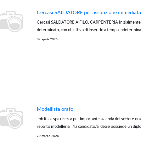
Cercasi SALDATORE per assunzione immediata
Cercasi SALDATORE A FILO, CARPENTERIA Inizialmente
determinato, con obiettivo di inserirlo a tempo indetermina
affiancato da operaio esperto e svolgerà occasionalmente a
02 aprile 2026
funzioni nel reparto produzione. Sito: ...
Modellista orafo
Job italia spa ricerca per importante azienda del settore ora
reparto modelleria il/la candidato/a ideale possiede un dip
indirizzo orafo e/o ha giÃƒÂƒÃ‚ÂƒÃƒÂ‚Ã‚Â maturato esperi
20 marzo 2026