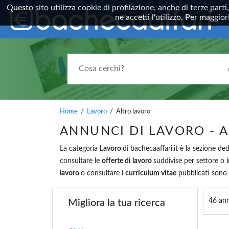
Questo sito utilizza cookie di profilazione, anche di terze parti
ne accetti l'utilizzo. Per maggi
COSA CERCHI?
Home
/
Lavoro
/ Altro lavoro
ANNUNCI DI LAVORO - 
La categoria
Lavoro
di bachecaaffari.it è la sezione de
consultare le
offerte di lavoro
suddivise per settore o i
lavoro
o consultare i
curriculum vitae
pubblicati sono s
46 ann
Migliora la tua ricerca