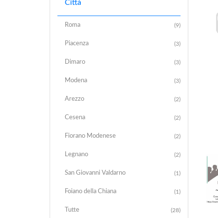
Città
Roma
(9)
Piacenza
(3)
Dimaro
(3)
Modena
(3)
Arezzo
(2)
Cesena
(2)
Fiorano Modenese
(2)
Legnano
(2)
San Giovanni Valdarno
(1)
Foiano della Chiana
(1)
Tutte
(28)