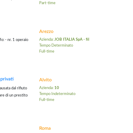
Part-time
sponibilitÃƒÂƒÃ‚...
Arezzo
Azienda:
JOB ITALIA SpA - filiale di Arezzo
o: - nr. 1 operaio
Tempo Determinato
Full-time
mansione;
 privati
Alvito
Azienda:
10
usata dal rifiuto
Tempo Indeterminato
are di un prestito
Full-time
e la tua casa;
Roma