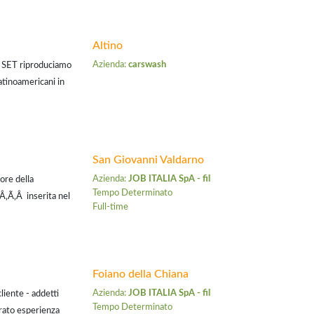
Altino
Azienda:
carswash
J SET riproduciamo
atinoamericani in
ali,matrimoni ed
San Giovanni Valdarno
Azienda:
JOB ITALIA SpA - filiale di Arezzo
tore della
Tempo Determinato
ƒÂ‚Ã‚Â inserita nel
Full-time
Foiano della Chiana
Azienda:
JOB ITALIA SpA - filiale di Arezzo
cliente - addetti
Tempo Determinato
urato esperienza