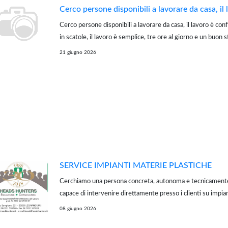
Cerco persone disponibili a lavorare da casa, il 
Cerco persone disponibili a lavorare da casa, il lavoro è con
in scatole, il lavoro è semplice, tre ore al giorno e un buon st
volantini, mettili nelle scatole e imballaggi. Se sei veramente
21 giugno 2026
SERVICE IMPIANTI MATERIE PLASTICHE
Cerchiamo una persona concreta, autonoma e tecnicamente
capace di intervenire direttamente presso i clienti su impia
contenuto tecnologico. Il ruolo è ideale per professionisti
08 giugno 2026
lavoro dinamico, operativo e mai ...