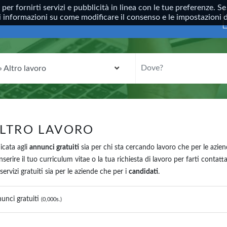
, per fornirti servizi e pubblicità in linea con le tue preferenze.
ori informazioni su come modificare il consenso e le impostazioni
CATEGORIA
DOVE?
ALTRO LAVORO
dicata agli
annunci gratuiti
sia per chi sta cercando lavoro che per le azien
nserire il tuo curriculum vitae o la tua richiesta di lavoro per farti conta
ervizi gratuiti sia per le aziende che per i
candidati
.
unci gratuiti
(0,000s.)