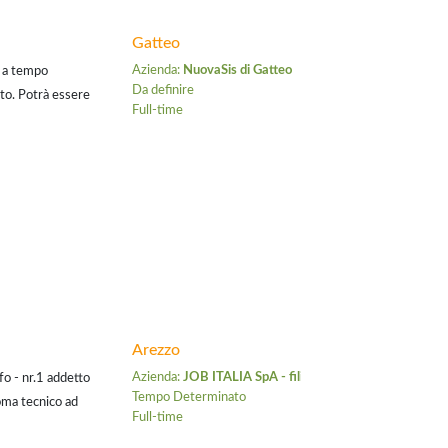
Gatteo
Azienda:
NuovaSis di Gatteo
 a tempo
Da definire
to. Potrà essere
Full-time
nche altre
Arezzo
Azienda:
JOB ITALIA SpA - filiale di Arezzo
fo - nr.1 addetto
Tempo Determinato
loma tecnico ad
Full-time
enza come mode...