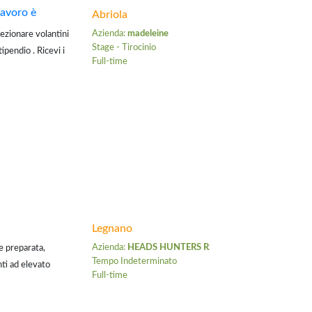
lavoro è
Abriola
Azienda:
madeleine
fezionare volantini
Stage - Tirocinio
ipendio . Ricevi i
Full-time
 interessato e ...
Legnano
Azienda:
HEADS HUNTERS RS
 preparata,
Tempo Indeterminato
nti ad elevato
Full-time
 che amano un