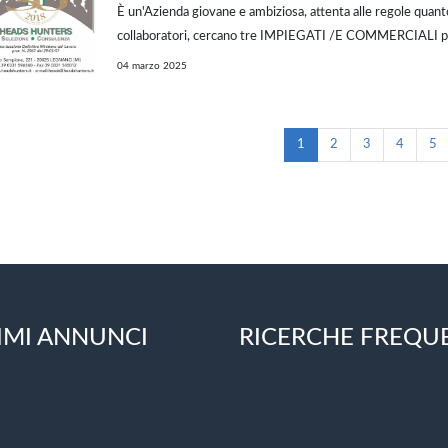
È un'Azienda giovane e ambiziosa, attenta alle regole quanto
collaboratori, cercano tre IMPIEGATI /E COMMERCIALI pe
ROMA, dedicati all'acquisto di preziosi, persone con una b
04 marzo 2025
alla relazione e alla negozia...
1
2
3
4
5
IMI ANNUNCI
RICERCHE FREQU