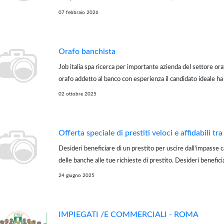
nel settore delle pulizie nei negozi, uffici ecc. E' richiesta di
07 febbraio 2026
Orafo banchista
Job italia spa ricerca per importante azienda del settore oraf
orafo addetto al banco con esperienza il candidato ideale ha
giÃƒÂƒÃ‚ÂƒÃƒÂ‚Ã‚Â maturato esperienza pluriennale nella 
02 ottobre 2025
ÃƒÂƒÃ‚ÂƒÃ�...
Offerta speciale di prestiti veloci e affidabili tra
Desideri beneficiare di un prestito per uscire dall'impasse ca
delle banche alle tue richieste di prestito. Desideri benefici
per realizzare i tuoi progetti; avviare la tua attività; costruir
24 giugno 2025
affittar...
IMPIEGATI /E COMMERCIALI - ROMA