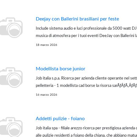
Deejay con Ballerini brasiliani per feste
Include sistema audio e luci professionale da 5000 watt D
musica di atmosfera per i tuoi eventi DeeJay con Ballerini l
coloratissimi e caratteristici abiti di scena per feste aziend
18 marzo 2026
eventi speciali...
Modellista borse junior
Job italia s.p.a. Ricerca per azienda cliente operante nel set
pelletteria - 1 modellista cad borse la risorsa sarÃƒÂƒÃ‚ÂƒÃ
reparto modelleria e si occuperÃƒÂƒÃ‚ÂƒÃƒÂ‚Ã‚Â della ...
16 marzo 2026
Addetti pulizie - foiano
Job italia spa - filiale arezzo ricerca per prestigiosa azienda 
alle pulizie residenti a foiano della chiana, che abbiano mat