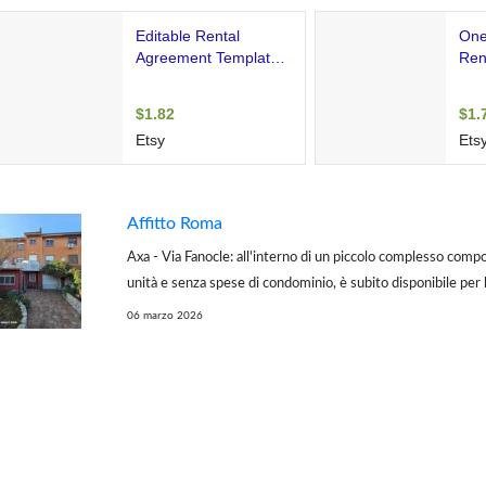
Affitto Roma
Axa - Via Fanocle: all'interno di un piccolo complesso compo
unità e senza spese di condominio, è subito disponibile per l'
centrale a schiera di circa 185 mq calpestabili interni, così dist
06 marzo 2026