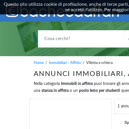
Questo sito utilizza cookie di profilazione, anche di terze parti
ne accetti l'utilizzo. Per maggi
COSA CERCHI?
Home
/
Immobiliari - Affitto
/ Villetta a schiera
ANNUNCI IMMOBILIARI, 
Nella categoria
Immobili in affitto
puoi trovare gli an
una
stanza in affitto
o un
posto letto per studenti
quest
1 annu