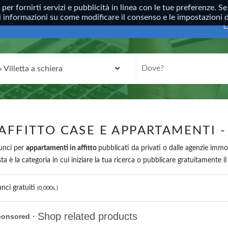
, per fornirti servizi e pubblicità in linea con le tue preferenze.
ori informazioni su come modificare il consenso e le impostazioni
CATEGORIA
DOVE?
AFFITTO CASE E APPARTAMENTI - 
nunci per
appartamenti in affitto
pubblicati da privati o dalle agenzie immob
a è la categoria in cui iniziare la tua ricerca o pubblicare gratuitamente i
nci gratuiti
(0,000s.)