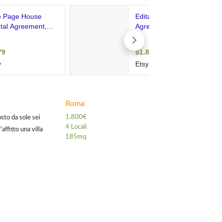
Roma
1.800€
sto da sole sei
4 Locali
affitto una villa
185mq
ribuiti: al pia...