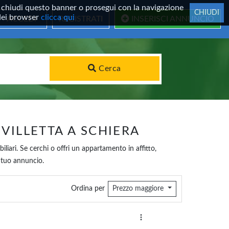
 Se chiudi questo banner o prosegui con la navigazione
CHIUDI
 dei browser
clicca qui
ACCEDI
REGISTRATI
INSERISCI ANNUNCIO
Cerca
VILLETTA A SCHIERA
iliari. Se cerchi o offri un appartamento in affitto,
l tuo annuncio.
Ordina per
Prezzo maggiore