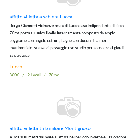
affitto villetta a schiera Lucca
Borgo Giannotti vicinanze mura di Lucca casa indipendente di circa
70mt posta su unico livello internamente composto da ampio
soggiorno con angolo cottura, bagno con doccia, 1 camera
matrimoniale, stanza di passaggio uso studio per accedere al giardi...
15 luglio 2026
Lucca
800€
2 Locali
70mq
affitto villetta trifamiliare Montignoso
A soli 100 metri dal mare si affitta nel periodo invernale (01 ottobre-