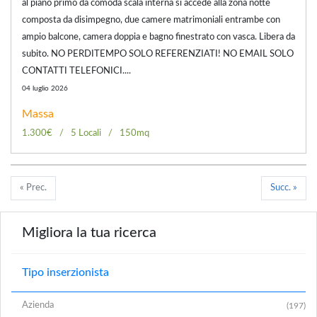
al piano primo da comoda scala interna si accede alla zona notte
composta da disimpegno, due camere matrimoniali entrambe con
ampio balcone, camera doppia e bagno finestrato con vasca. Libera da
subito. NO PERDITEMPO SOLO REFERENZIATI! NO EMAIL SOLO
CONTATTI TELEFONICI....
04 luglio 2026
Massa
1.300€
5 Locali
150mq
« Prec.
Succ. »
Migliora la tua ricerca
Tipo inserzionista
Azienda
(197)