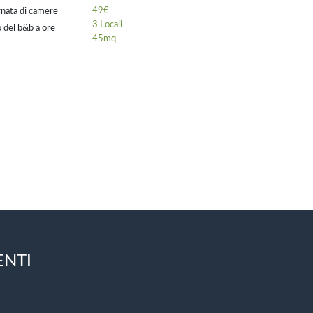
49€
rnata di camere
3 Locali
 del b&b a ore
45mq
r il
ENTI