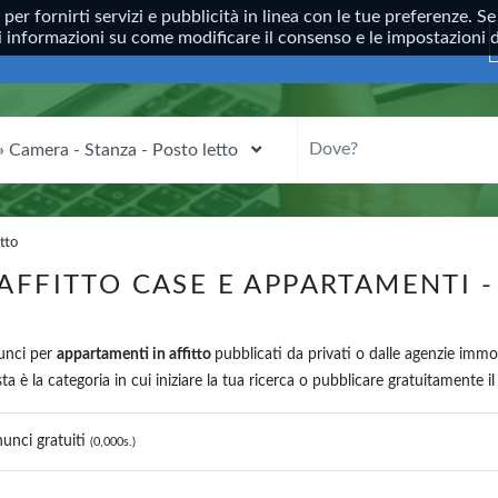
, per fornirti servizi e pubblicità in linea con le tue preferenze.
ori informazioni su come modificare il consenso e le impostazioni
CATEGORIA
DOVE?
tto
AFFITTO CASE E APPARTAMENTI -
nunci per
appartamenti in affitto
pubblicati da privati o dalle agenzie immob
a è la categoria in cui iniziare la tua ricerca o pubblicare gratuitamente i
unci gratuiti
(0,000s.)