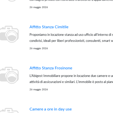
una ampia stanza di buone dimensioni con angolo ristoro, b
26 maggio 2026
bagno privato, completam...
Affitto Stanza Cimitile
Proponiamo in locazione stanza ad uso ufficio all'interno di 
condivisi, ideali per liberi professionisti, consulenti, smart
attività. Cimitile, Via Roma Stanza uso ufficio di circa 18 mq
26 maggio 2026
...
Affitto Stanza Frosinone
L'Abigest Immobiliare propone in locazione due camere e u
attività di assicurazioni e similari. L'immobile è posto al pia
posizione comoda, nelle immediate vicinanze dell'autostrad
26 maggio 2026
raggiungibile. C...
Camere a ore in day use