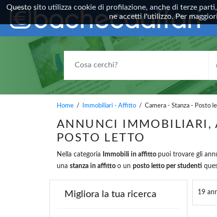
Questo sito utilizza cookie di profilazione, anche di terze parti
ne accetti l'utilizzo. Per maggi
COSA CERCHI?
Home
/
Immobiliari - Affitto
/ Camera - Stanza - Posto le
ANNUNCI IMMOBILIARI, 
POSTO LETTO
Nella categoria
Immobili in affitto
puoi trovare gli an
una
stanza in affitto
o un
posto letto per studenti
quest
19 ann
Migliora la tua ricerca