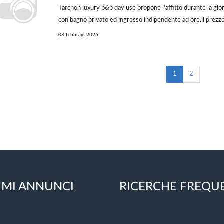
Tarchon luxury b&b day use propone l'affitto durante la gio
con bagno privato ed ingresso indipendente ad ore.il prezzo
varia dal 30% al 70% rispetto a quello della stessa camera pe
08 febbraio 2026
pernottamento giornaliero. L'offer...
1
2
IMI ANNUNCI
RICERCHE FREQU