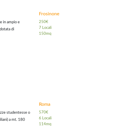
Frosinone
250€
e in ampio e
7 Locali
dotata di
150mq
er studenti o
Roma
570€
gazze studentesse o
6 Locali
liani) a mt. 180
114mq
burtina, Bologna,