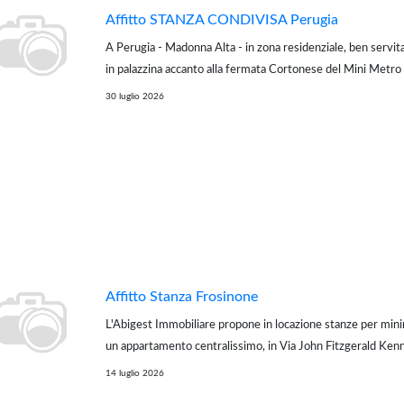
Affitto STANZA CONDIVISA Perugia
A Perugia - Madonna Alta - in zona residenziale, ben servita d
in palazzina accanto alla fermata Cortonese del Mini Metro 
minuti consente di raggiungere il centro storico di Perugia 
30 luglio 2026
universitaria, affittasi so...
Affitto Stanza Frosinone
L'Abigest Immobiliare propone in locazione stanze per mini
un appartamento centralissimo, in Via John Fitzgerald Ken
Caduti di Via Fani, in una palazzina dotata di ascensore. L'i
14 luglio 2026
ottimamente rifinito ed espo...