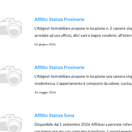
Policlino (uni...
Affitto Stanza Frosinone
L'Abigest Immobiliare propone in locazione n. 2 camere si
arredate ad uso ufficio, altri vani e bagno condivisi, all'intern
100 mq fronte strada con parcheggio. Munito di di sistema
06 giugno 2026
sorvegliato, e sistema ...
Affitto Stanza Frosinone
L'Abigest Immobiliare propone in locazione una camera sing
studentessa. L'appartamento è composto da salone, cucina,
camere da letto, di cui due già locate a due studentesse. L'i
26 maggio 2026
Via Aldo Moro, al terzo pi...
Affitto Stanza Sona
Disponibile dal 1 settembre 2026 Affittasi a persone refer
con bagno privato con contratto transitorio. L'appartamen