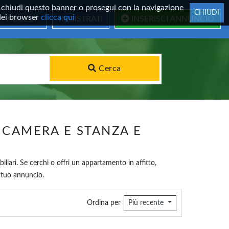
 Se chiudi questo banner o prosegui con la navigazione
CHIUDI
 dei browser
clicca qui
ACCEDI
REGISTRATI
INSERISCI ANNUNCIO
Cerca
 CAMERA E STANZA E
iliari. Se cerchi o offri un appartamento in affitto,
l tuo annuncio.
Ordina per
Più recente