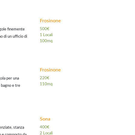
Frosinone
500€
ngole finemente
1 Locali
o di un ufficio di
100mq
 audio/video
Frosinone
220€
ola per una
110mq
 bagno e tre
mmobile è sito in
Sona
400€
enziate, stanza
2 Locali
to e composto da