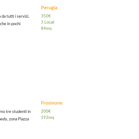
Perugia
350€
a tutti i servizi,
3 Locali
che in pochi
84mq
e la zona
Frosinone
200€
mo tre studenti in
192mq
nedy, zona Piazza
mmobile,