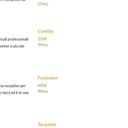
35mq
alcone verandato,
Cimitile
250€
studi professionali
30mq
 worker e piccole
 Ubicata al 2 piano
Frosinone
600€
na reception per
40mq
no terra ed è in una
a e facilmente
Tarquinia