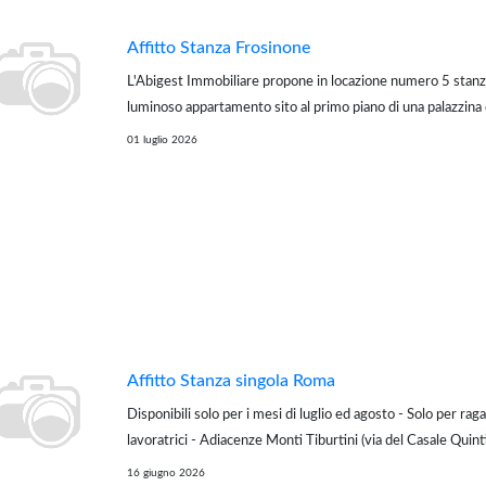
Affitto Stanza Frosinone
L'Abigest Immobiliare propone in locazione numero 5 stanz
luminoso appartamento sito al primo piano di una palazzina 
ascensore in Via Vincenzo Ferrarelli, posizione strategica p
01 luglio 2026
lavoratori, data la vicinanza alla pa...
Affitto Stanza singola Roma
Disponibili solo per i mesi di luglio ed agosto - Solo per ra
lavoratrici - Adiacenze Monti Tiburtini (via del Casale Quinti
fermata metro B Quintiliani con veloce collegamento per Ti
16 giugno 2026