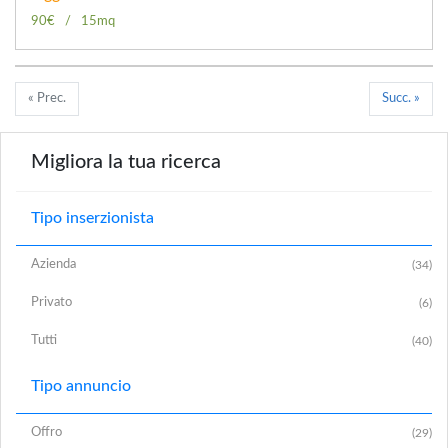
90€
15mq
« Prec.
Succ. »
Migliora la tua ricerca
Tipo inserzionista
Azienda
(34)
Privato
(6)
Tutti
(40)
Tipo annuncio
Offro
(29)