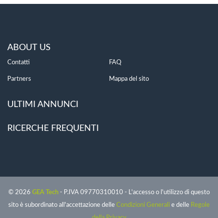
ABOUT US
Contatti
FAQ
Partners
Mappa del sito
ULTIMI ANNUNCI
RICERCHE FREQUENTI
© 2026
GEA Tech
- P.IVA 09770310010 - L'accesso o l'utilizzo di questo
sito è subordinato all'accettazione delle
Condizioni Generali
e delle
Regole
della Privacy