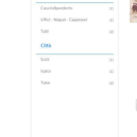
Casa indipendente
(1)
Uffici - Negozi - Capannoni
(1)
Tutti
(2)
Città
Scicli
(1)
Ispica
(1)
Tutte
(2)