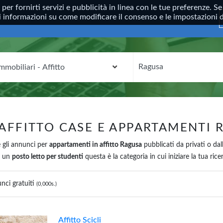
, per fornirti servizi e pubblicità in linea con le tue preferenze.
ori informazioni su come modificare il consenso e le impostazioni
CATEGORIA
DOVE?
 AFFITTO CASE E APPARTAMENTI 
 gli annunci per
appartamenti in affitto Ragusa
pubblicati da privati o dal
 un
posto letto per studenti
questa è la categoria in cui iniziare la tua ri
nci gratuiti
(0,000s.)
Affitto Scicli