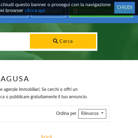
 Se chiudi questo banner o prosegui con la navigazione
CHIUDI
 dei browser
clicca qui
ACCEDI
REGISTRATI
INSERISCI ANNUNCIO
Cerca
RAGUSA
le agenzie immobiliari. Se cerchi o offri un
cerca o pubblicare gratuitamente il tuo annuncio.
Ordina per
Rilevanza
Scicli