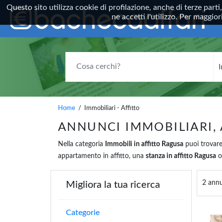
Questo sito utilizza cookie di profilazione, anche di terze parti
ne accetti l'utilizzo. Per maggi
COSA CERCHI?
Home
/ Immobiliari - Affitto
ANNUNCI IMMOBILIARI,
Nella categoria
Immobili in affitto Ragusa
puoi trovare
appartamento in affitto, una
stanza in affitto Ragusa
o
2 annu
Migliora la tua ricerca
Categorie