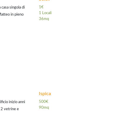
1€
 casa singola di
1 Locali
Matteo in pieno
36mq
omeo nei pressi di
Ispica
500€
icio inizio anni
90mq
2 vetrine e
vicinanze.