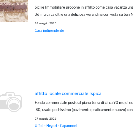
Sicilie Immobiliare propone in affitto come casa vacanza una
36 mq circa oltre una deliziosa verandina con vista su San 
centro storico a Scicli. L'immobile si trova in zona S. Bartol
18 maggio 2025
piazza Itali...
Casa indipendente
affitto locale commerciale Ispica
Fondo commerciale posto al piano terra di circa 90 mq di edif
‘80, usato pochissimo (pavimento praticamente nuovo) con 
ingresso indipendente e comodo parcheggio pubblico nelle 
27 maggio 2026
L’immobile è molto interessant...
Uffici - Negozi - Capannoni