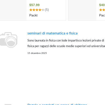
seminari di matematica e fisica
Sono laureata in fisica con lode impartisco lezioni private d
fisica per ragazzi delle scuole medie superiori ed universita
debiti formativi, rafforzamento conoscenze teoriche e po
15 dicembre 2025
esercizi, ripasso dei progra...