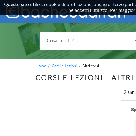
Questo sito utilizza cookie di profilazione, anche di terze parti
ne accetti l'utilizzo. Per maggi
COSA CERCHI?
Home
/
Corsi e Lezioni
/ Altri corsi
CORSI E LEZIONI - ALTRI
2 annu