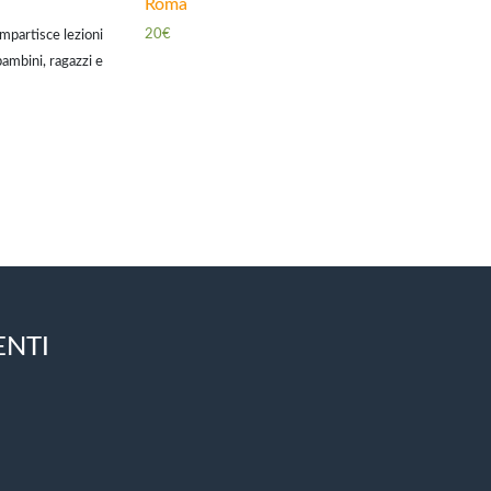
Roma
20€
impartisce lezioni
bambini, ragazzi e
ENTI