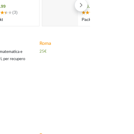
Roma
25€
i matematica e
ri, per recupero
tenziamento