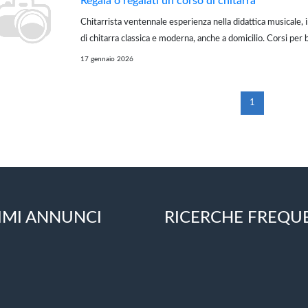
Regala o regalati un corso di chitarra
Chitarrista ventennale esperienza nella didattica musicale, 
di chitarra classica e moderna, anche a domicilio. Corsi per 
adulti. Roma, zona Monteverde. cellulare ...
17 gennaio 2026
1
IMI ANNUNCI
RICERCHE FREQU