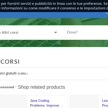
, per fornirti servizi e pubblicità in linea con le tue preferenze.
ori informazioni su come modificare il consenso e le impostazioni
CATEGORIA
DOVE?
 CORSI
nci gratuiti
(0,000s.)