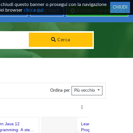
 Se chiudi questo banner o prosegui con la navigazione
CHIUDI
 dei browser
clicca qui
ACCEDI
REGISTRATI
INSERISCI ANNUNCIO
Cerca
Ordina per
Più vecchio