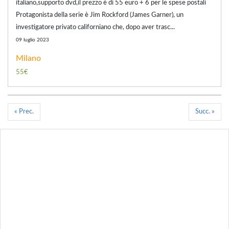
italiano,supporto dvd,il prezzo è di 55 euro + 6 per le spese postali
Protagonista della serie è Jim Rockford (James Garner), un
investigatore privato californiano che, dopo aver trasc...
09 luglio 2023
Milano
55€
« Prec.
Succ. »