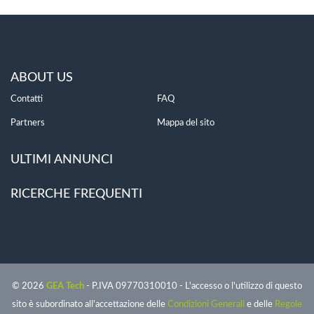
ABOUT US
Contatti
FAQ
Partners
Mappa del sito
ULTIMI ANNUNCI
RICERCHE FREQUENTI
© 2026
GEA Tech
- P.IVA 09770310010 - L'accesso o l'utilizzo di questo
sito è subordinato all'accettazione delle
Condizioni Generali
e delle
Regole